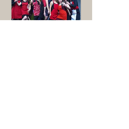
Ragoût de Tango Sur
lit de Velours
SPECTACLE
amateurs-professionnels
tangosensible@gmail.com
|
06 01 63 03 55
Newsletter
© TangoSensible.