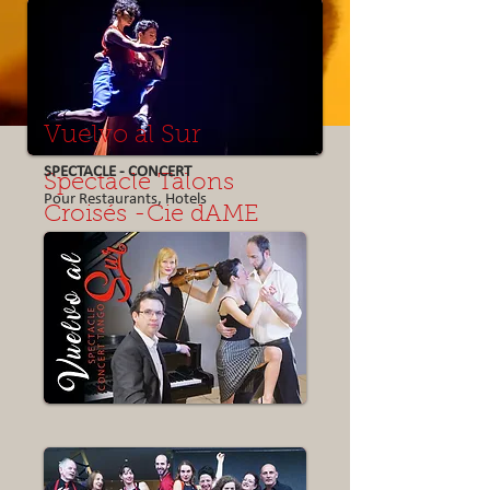
Vuelvo al Sur
SPECTACLE
- CONCERT
Spectacle Talons
Pour Restaurants, Hotels
Croisés -Cie dAME
TANGO ET DANSE CONTEMPORAINE
PAR EMMANUELLE CALAC ET MARINE
DECOUTTER